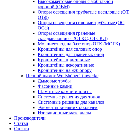
Высокомачтовые опоры с мобильной
короной (ОВМ)
Опоры освещения трубчатые несиловые (ОТ,
ОТф)
Опоры освещения силовые трубчатые (ОС,
ОСф)
Опоры освещения граненые
складывающиеся (ОГКС, ОГСКЛ)
Молниеотвод на базе опор ОГК (МОГК)
Кронштейны для силовых опор
Кронштейны для гранёных опор
Кронштейны приставные
Кронштейны декоративные
Кронштейны на ж/б опору
Печной шамот Wolfshöher Tonwerke
Дымовые трубы
Фасонные камни
Шамотные камни и плиты
Системные решения для топок
Системные решения для каналов
Элементы внешних оболочек
Изоляционные материалы
Производители
Статьи
Оплата