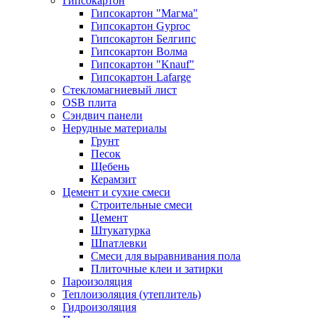
Гипсокартон
Гипсокартон "Магма"
Гипсокартон Gyproc
Гипсокартон Белгипс
Гипсокартон Волма
Гипсокартон "Knauf"
Гипсокартон Lafarge
Стекломагниевый лист
OSB плита
Сэндвич панели
Нерудные материалы
Грунт
Песок
Щебень
Керамзит
Цемент и сухие смеси
Строительные смеси
Цемент
Штукатурка
Шпатлевки
Смеси для выравнивания пола
Плиточные клеи и затирки
Пароизоляция
Теплоизоляция (утеплитель)
Гидроизоляция