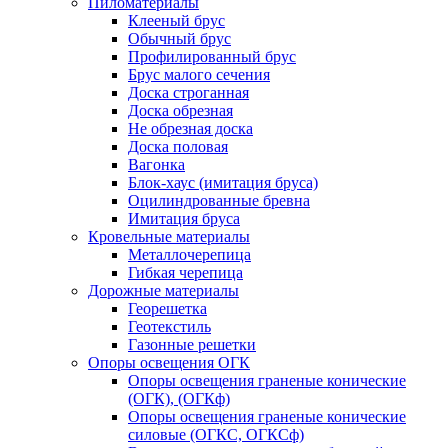
Пиломатериалы
Клееный брус
Обычный брус
Профилированный брус
Брус малого сечения
Доска строганная
Доска обрезная
Не обрезная доска
Доска половая
Вагонка
Блок-хаус (имитация бруса)
Оцилиндрованные бревна
Имитация бруса
Кровельные материалы
Металлочерепица
Гибкая черепица
Дорожные материалы
Георешетка
Геотекстиль
Газонные решетки
Опоры освещения ОГК
Опоры освещения граненые конические
(ОГК), (ОГКф)
Опоры освещения граненые конические
силовые (ОГКС, ОГКСф)