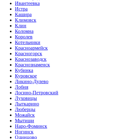
Ивантеевка
Истра
Кашира
Климовск
Клин
Коломна
Королев
Котельники
Красноармейск
Красногорск
Краснозаводск
Краснознаменск
Кубинка
Куровское
Ликино-Дулево
Лобня
Лосино-Петровский
Луховицы
Лыткарино
Люберцы
Можайск
Мытищи
Наро-Фоминск
Ногинск
Одинцово