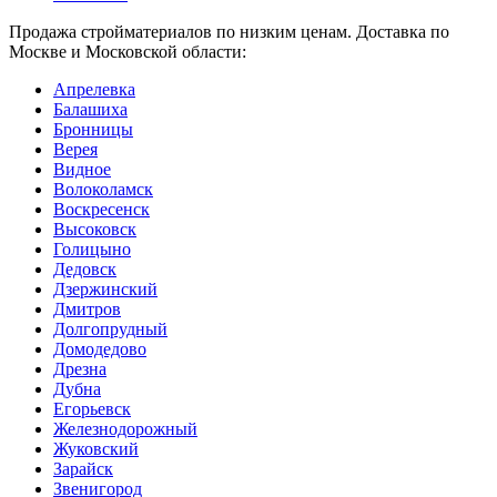
Продажа стройматериалов по низким ценам. Доставка по
Москве и Московской области:
Апрелевка
Балашиха
Бронницы
Верея
Видное
Волоколамск
Воскресенск
Высоковск
Голицыно
Дедовск
Дзержинский
Дмитров
Долгопрудный
Домодедово
Дрезна
Дубна
Егорьевск
Железнодорожный
Жуковский
Зарайск
Звенигород