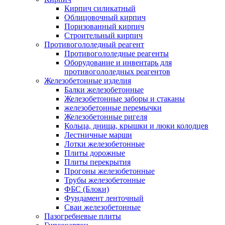
Кирпич силикатный
Облицовочный кирпич
Поризованный кирпич
Строительный кирпич
Противогололедный реагент
Противогололедные реагенты
Оборудование и инвентарь для
противогололедных реагентов
Железобетонные изделия
Балки железобетонные
Железобетонные заборы и стаканы
железобетонные перемычки
Железобетонные ригеля
Кольца, днища, крышки и люки колодцев
Лестничные марши
Лотки железобетонные
Плиты дорожные
Плиты перекрытия
Прогоны железобетонные
Трубы железобетонные
ФБС (Блоки)
Фундамент ленточный
Сваи железобетонные
Пазогребневые плиты