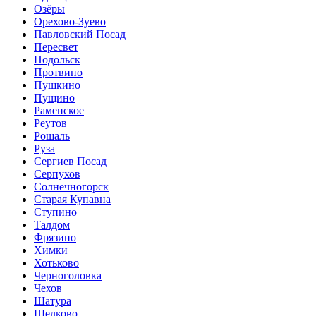
Озёры
Орехово-Зуево
Павловский Посад
Пересвет
Подольск
Протвино
Пушкино
Пущино
Раменское
Реутов
Рошаль
Руза
Сергиев Посад
Серпухов
Солнечногорск
Старая Купавна
Ступино
Талдом
Фрязино
Химки
Хотьково
Черноголовка
Чехов
Шатура
Щелково