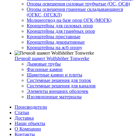
Опоры освещения силовые трубчатые (ОС, ОСф)
Опоры освещения граненые складывающиеся
(ОГКС, ОГСКЛ)
Молниеотвод на базе опор ОГК (МОГК)
Кронштейны для силовых опор
Кронштейны для гранёных опор
Кронштейны приставные
Кронштейны декоративные
Кронштейны на ж/б опору
Печной шамот Wolfshöher Tonwerke
Дымовые трубы
Фасонные камни
Шамотные камни и плиты
Системные решения для топок
Системные решения для каналов
Элементы внешних оболочек
Изоляционные материалы
Производители
Статьи
Доставка
Наши объекты
О Компании
Контакты