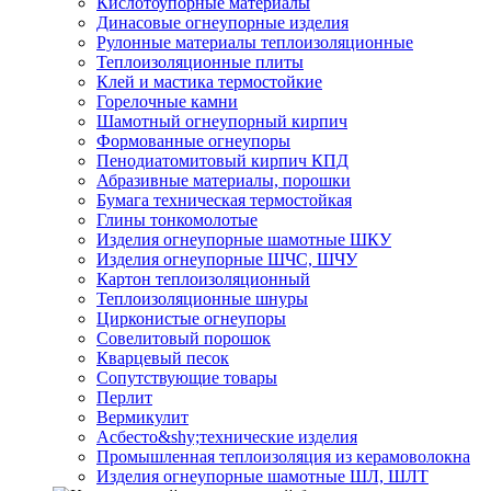
Кислотоупорные материалы
Динасовые огнеупорные изделия
Рулонные материалы теплоизоляционные
Тепло­изоляционные плиты
Клей и мастика термостойкие
Горелочные камни
Шамотный огнеупорный кирпич
Формованные огнеупоры
Пенодиатомитовый кирпич КПД
Абразивные материалы, порошки
Бумага техническая термостойкая
Глины тонкомолотые
Изделия огнеупорные шамотные ШКУ
Изделия огнеупорные ШЧС, ШЧУ
Картон теплоизоляционный
Теплоизоляционные шнуры
Цирконистые огнеупоры
Совелитовый порошок
Кварцевый песок
Сопутствующие товары
Перлит
Вермикулит
Асбесто&shy;технические изделия
Промышленная теплоизоляция из керамоволокна
Изделия огнеупорные шамотные ШЛ, ШЛТ