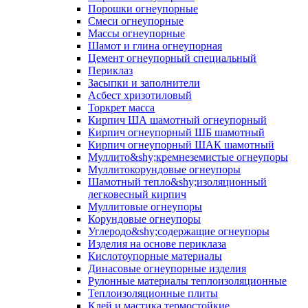
Порошки огнеупорные
Смеси огнеупорные
Массы огнеупорные
Шамот и глина огнеупорная
Цемент огнеупорный специальный
Периклаз
Засыпки и заполнители
Асбест хризотиловый
Торкрет масса
Кирпич ША шамотный огнеупорный
Кирпич огнеупорный ШБ шамотный
Кирпич огнеупорный ШАК шамотный
Муллито&shy;­кремнеземистые огнеупоры
Муллито­корундовые огнеупоры
Шамотный тепло&shy;изоляционный
легковесный кирпич
Муллитовые огнеупоры
Корундовые огнеупоры
Углеродо&shy;содержащие огнеупоры
Изделия на основе периклаза
Кислотоупорные материалы
Динасовые огнеупорные изделия
Рулонные материалы теплоизоляционные
Тепло­изоляционные плиты
Клей и мастика термостойкие