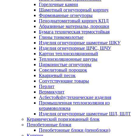
Горелочные камни
Шамотный огнеупорный кирпич
Формованные огнеупоры
Пенодиатомитовый кирпич КПД
Абразивные материалы, порошки
Бумага техническая термостойкая
Глины тонкомолотые
Изделия огнеупорные шамотные ШКУ
Изделия огнеупорные ШЧС, ШЧУ
Картон теплоизоляционный
Теплоизоляционные шнуры
Цирконистые огнеупоры
Совелитовый порошок
Кварцевый песок
Сопутствующие товары
Перлит
Вермикулит
Асбесто&shy;технические изделия
Промышленная теплоизоляция из
керамоволокна
Изделия огнеупорные шамотные ШЛ, ШЛТ
Керамический поризованный блок
Пенобетонные блоки
Пенобетонные блоки (пеноблоки)
Кирпич