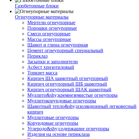
Газобетонные блоки
Огнеупорные материалы
Мертели огнеупорные
Порошки огнеупорные
Смеси огнеупорные
Массы огнеупорные
Шамот и глина огнеупорная
Цемент огнеупорный специальный
Периклаз
Засыпки и заполнители
Асбест хризотиловый
Торкрет масса
Кирпич ША шамотный огнеупорный
Кирпич огнеупорный ШБ шамотный
Кирпич огнеупорный ШАК шамотный
Муллито&shy;­кремнеземистые огнеупоры
Муллито­корундовые огнеупоры
Шамотный тепло&shy;изоляционный легковесный
кирпич
Муллитовые огнеупоры
Корундовые огнеупоры
Углеродо&shy;содержащие огнеупоры
Изделия на основе периклаза